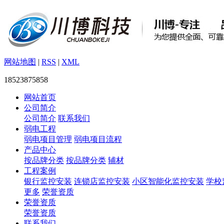
网站地图
|
RSS
|
XML
18523875858
网站首页
公司简介
公司简介
联系我们
弱电工程
弱电项目管理
弱电项目流程
产品中心
按品牌分类
按品牌分类
辅材
工程案例
银行监控安装
连锁店监控安装
小区智能化监控安装
学校
更多
荣誉资质
荣誉资质
荣誉资质
联系我们